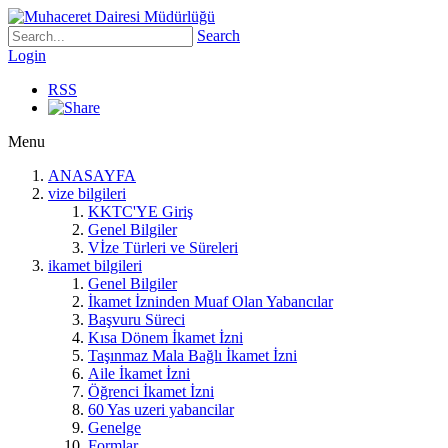
Search
Login
RSS
Menu
ANASAYFA
vize bilgileri
KKTC'YE Giriş
Genel Bilgiler
Vİze Türleri ve Süreleri
ikamet bilgileri
Genel Bilgiler
İkamet İzninden Muaf Olan Yabancılar
Başvuru Süreci
Kısa Dönem İkamet İzni
Taşınmaz Mala Bağlı İkamet İzni
Aile İkamet İzni
Öğrenci İkamet İzni
60 Yas uzeri yabancilar
Genelge
Formlar