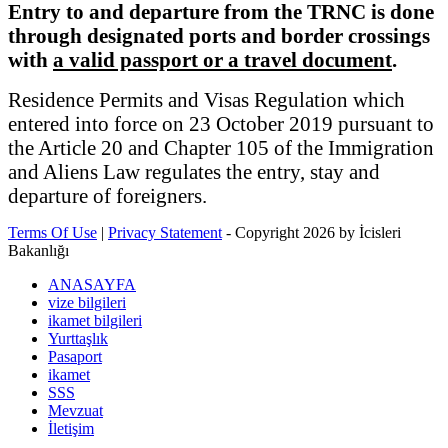
Entry to and departure from the TRNC is done
through designated ports and border crossings
with
a valid passport or a travel document
.
Residence Permits and Visas Regulation which
entered into force on 23 October 2019 pursuant to
the Article 20 and Chapter 105 of the Immigration
and Aliens Law regulates the entry, stay and
departure of foreigners.
Terms Of Use
|
Privacy Statement
-
Copyright 2026 by İcisleri
Bakanlığı
ANASAYFA
vize bilgileri
ikamet bilgileri
Yurttaşlık
Pasaport
ikamet
SSS
Mevzuat
İletişim