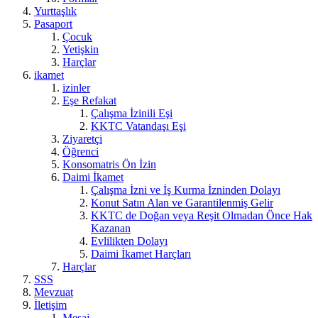
Yurttaşlık
Pasaport
Çocuk
Yetişkin
Harçlar
ikamet
izinler
Eşe Refakat
Çalışma İzinili Eşi
KKTC Vatandaşı Eşi
Ziyaretçi
Öğrenci
Konsomatris Ön İzin
Daimi İkamet
Çalışma İzni ve İş Kurma İzninden Dolayı
Konut Satın Alan ve Garantilenmiş Gelir
KKTC de Doğan veya Reşit Olmadan Önce Hak
Kazanan
Evlilikten Dolayı
Daimi İkamet Harçları
Harçlar
SSS
Mevzuat
İletişim
Mesaj